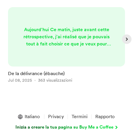
Aujourd'hui Ce matin, juste avant cette
rétrospective, j'ai réalisé que je pouvais
tout à fait choisir ce que je veux pour
aujourd'hui, pour demain, pour toujours…
La loi elle-même, lorsqu'on y réfléchi bien,
n'a pas pour objet initial la ruine des
hommes, mêmes de quelques uns… En
De la délivrance (ébauche)
L
vérité les ruines et les faillites ne peuvent
Jul 08, 2025
363 visualizzazioni
F
venir que de l'erreur, qu'elle soit du chef
du ruiné ou ...
Item
1
Italiano
Privacy
Termini
Rapporto
of
5
Inizia a creare la tua pagina su Buy Me a Coffee