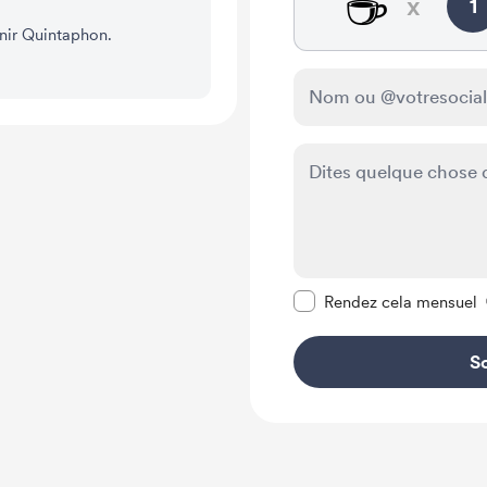
☕
x
1
nir Quintaphon.
Rendre ce message pr
Rendez cela mensuel
So