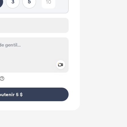
3
5
Add a video message
ivé
utenir 5 $