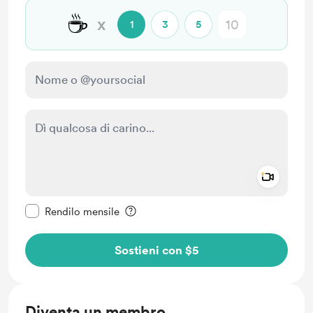
☕
x
1
3
5
Add a 
Rendi questo messaggio privato
Rendilo mensile
Sostieni con $5
Diventa un membro