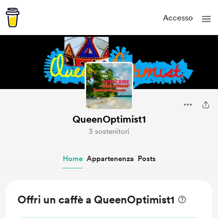
Accesso
QueenOptimist1
3 sostenitori
Home
Appartenenza
Posts
Offri un caffè a QueenOptimist1