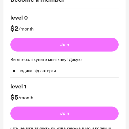
level 0
$2
/month
Join
Ви літералі купите мені каву! Дякую
подяка від авторки
level 1
$5
/month
Join
Ось це вже звучить як нова книжка в моїй колекції,