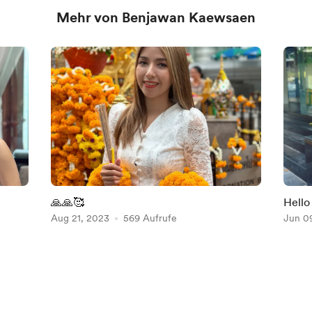
Mehr von Benjawan Kaewsaen
🙏🙏🥰
Hello
Aug 21, 2023
569 Aufrufe
your 
Jun 0