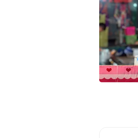
Item
1
of
1
Item
1
of