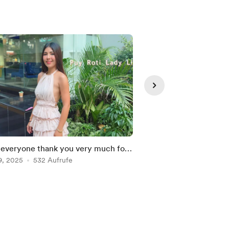
Thank you for yo

 everyone thank you very much for
Thank you for your su
support.
9, 2025
532 Aufrufe
May 25, 2024
422 Au