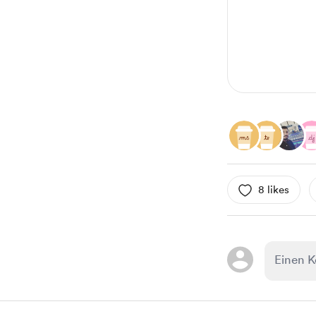
1
8 likes