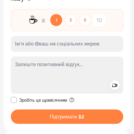
☕
x
1
3
5
Add a 
Зробити це повідомлення приватним
Зробіть це щомісячним
Підтримати $2