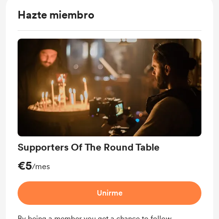
Hazte miembro
Supporters Of The Round Table
€5
/mes
Unirme
By being a member you get a chance to follow