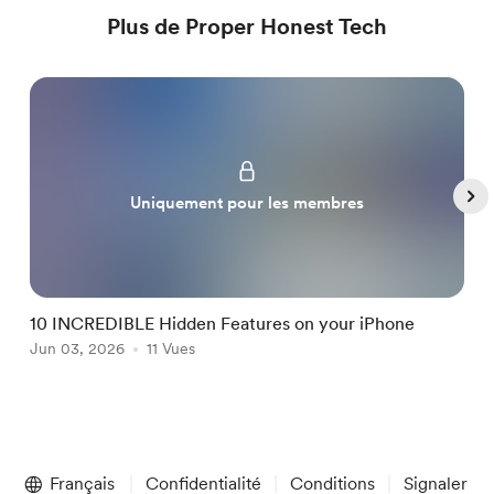
Plus de Proper Honest Tech
Uniquement pour les membres
10 INCREDIBLE Hidden Features on your iPhone
Y
Jun 03, 2026
11 Vues
I
A
Item
1
Français
Confidentialité
Conditions
Signaler
of