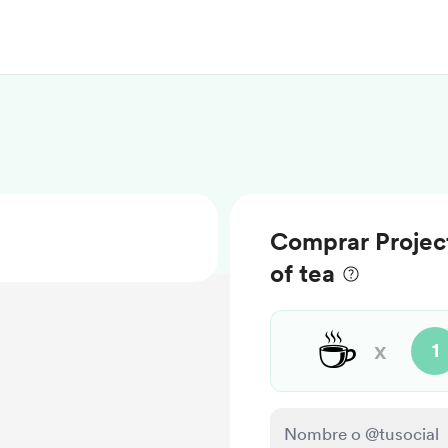
Comprar Projec
of tea
☕
x
1