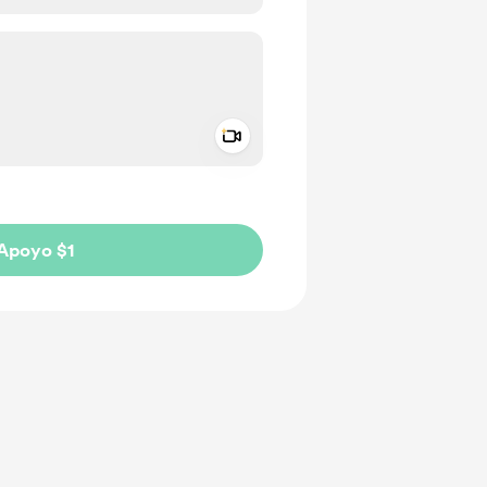
Add a video message
aje como privado
Apoyo $1