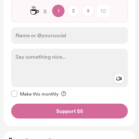
☕
x
1
3
5
Add a 
Make this message private
Make this monthly
Support $5