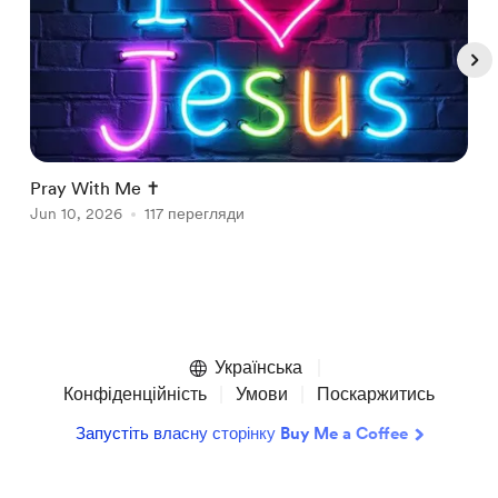
Pray With Me ✝️
P
Jun 10, 2026
117 перегляди
J
Item
1
of
Українська
5
Конфіденційність
Умови
Поскаржитись
Запустіть власну сторінку Buy Me a Coffee