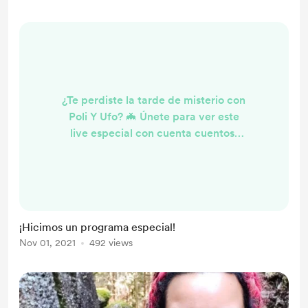
¿Te perdiste la tarde de misterio con
Poli Y Ufo? 🦇 Únete para ver este
live especial con cuenta cuentos,
anécdotas de misterio, arte spooky
y mucho más en este enlace:
https://bit.ly/3mE1T7j 👻 Dale like,
comparte y recuerda que puedes
adquirir tu libro aquí:
¡Hicimos un programa especial!
https://polifaceticaenlaweb.com/cu
Nov 01, 2021
492 views
entos-cortos-de-misterio-y-terror-
libertarios-feministas-y-
antiespecistas/