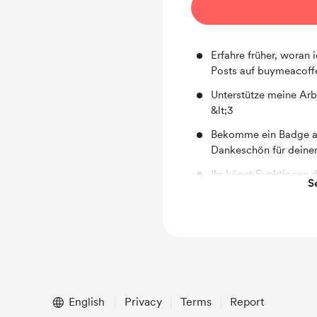
Erfahre früher, woran 
Posts auf buymeacoff
Unterstütze meine Arb
&lt;3
Bekomme ein Badge au
Dankeschön für deinen
Ihr könnt Funktionen d
S
benutzten und somit b
English
Privacy
Terms
Report