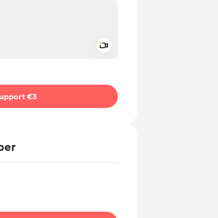
Add a video message
ivate
upport €3
ber