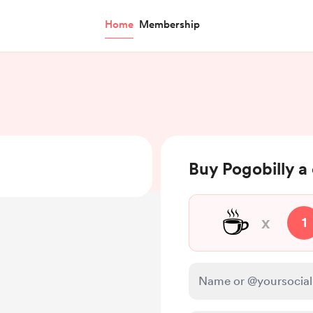
Home
Membership
Buy Pogobilly a
☕
x
1