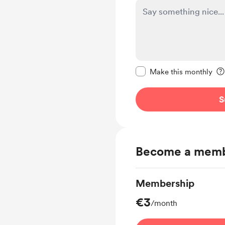
Make this message pr
Make this monthly
S
Become a mem
Membership
€3
/month