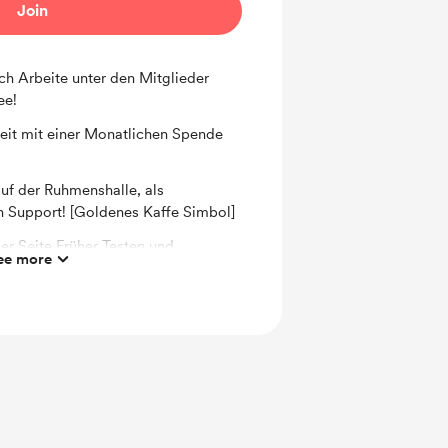
Join
ich Arbeite unter den Mitglieder
ee!
eit mit einer Monatlichen Spende
f der Ruhmenshalle, als
 Support! [Goldenes Kaffe Simbol]
er Seite Früher Testen und
ee more
ei der Entwicklung Teilhaben!