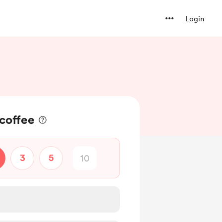
Login
 coffee
3
5