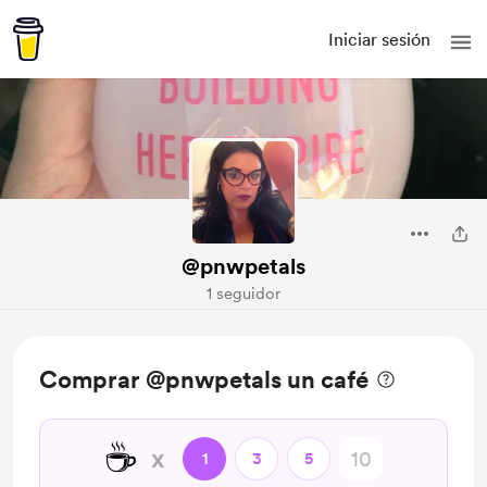
Iniciar sesión
@pnwpetals
1 seguidor
Comprar @pnwpetals un café
☕
x
1
3
5