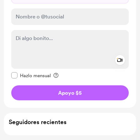
Add a 
Configurar este mensaje como privado
Hazlo mensual
Apoyo $5
Seguidores recientes