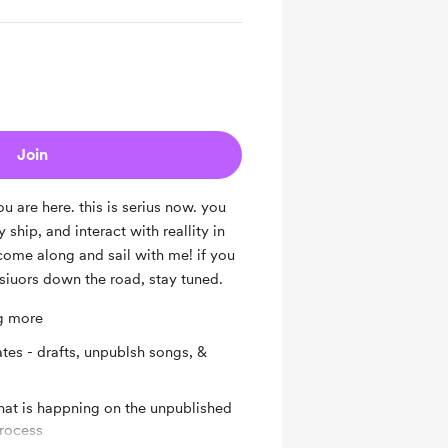
Join
ou are here. this is serius now. you
 ship, and interact with reallity in
ome along and sail with me! if you
esiuors down the road, stay tuned.
ng more
tes - drafts, unpublsh songs, &
hat is happning on the unpublished
process