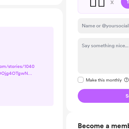
🏴‍☠️
x
1
om/stories/1040
NDOjg4OTgwNTE
Make this message pr
Make this monthly
וגם עלול לשפר את
לתמוך בי ובאמנות
S
את הספר הזה לכל
והשדונים ולמ
Become a mem