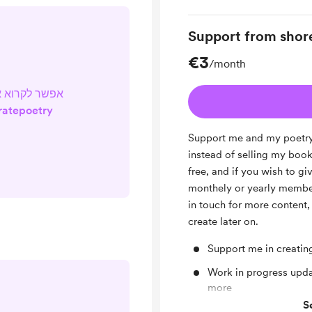
Support from shor
€3
/month
אפשר לקרוא א
iratepoetry
Support me and my poetry
instead of selling my book
free, and if you wish to g
monthely or yearly members
in touch for more content, 
create later on.
Support me in creatin
Work in progress upda
more
S
Make the world a bette