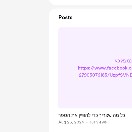
Posts
נמצא כאן
https://www.facebook.c
27905076185/UzpfSV
wNjMyNzQ1NQ==/ זה גם בריא לקארמה
 חייך :) וגם זו אחלה דרך
 שלי שלא עולה כסף להפיץ
 קצוות תבל, לכל הרוחות
י שלדעתך כדאי. תודה
כל מה שצריך כדי להפיץ את הספר
Aug 23, 2024
181 views