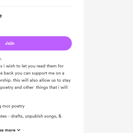
e
Join
.
s i wish to let you read them for
ive back you can support me on a
hip. this will also allow us to stay
poetry and other things that i will
g mor poetry
tes - drafts, unpublsh songs, &
ee more
r place and fuller with art