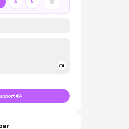
3
5
Add a video message
ivate
upport €4
ber