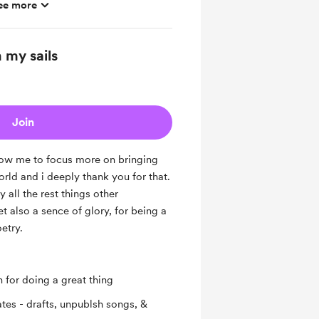
ee more
tion
 my sails
Join
llow me to focus more on bringing
orld and i deeply thank you for that.
y all the rest things other
t also a sence of glory, for being a
etry.
n for doing a great thing
tes - drafts, unpublsh songs, &