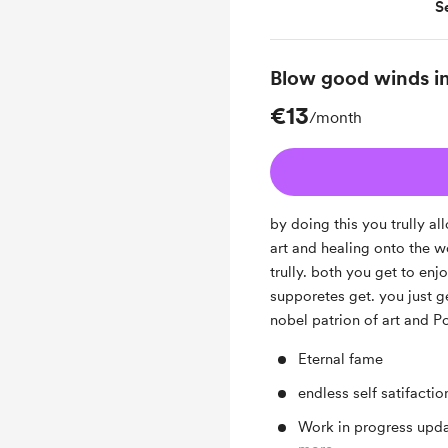
S
Be a part of the revulu
Blow good winds in
€13
/month
by doing this you trully a
art and healing onto the w
trully. both you get to enjo
supporetes get. you just ge
nobel patrion of art and Po
Eternal fame
endless self satifactio
Work in progress upda