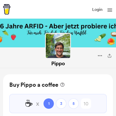
Login
Pippo
Buy Pippo a coffee
☕
x
1
3
5