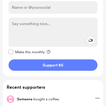
Add a 
Make this message private
Make this monthly
Support €5
Recent supporters
Someone
bought a coffee.