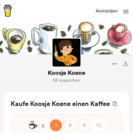
Anmelden
Koosje Koene
59 supporters
Kaufe Koosje Koene einen Kaffee
☕
x
1
3
5