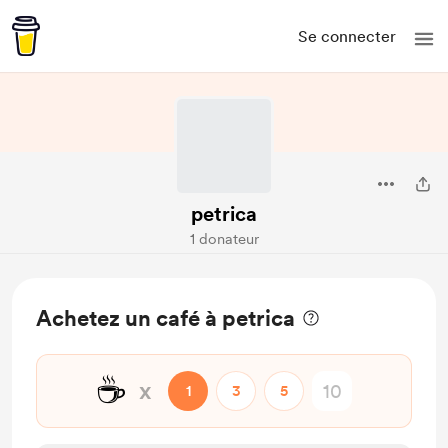
Se connecter
petrica
1 donateur
Achetez un café à petrica
☕
x
1
3
5