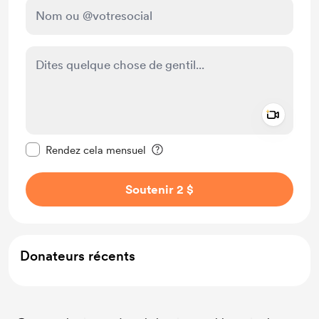
Add a 
Rendre ce message privé
Rendez cela mensuel
Soutenir 2 $
Donateurs récents