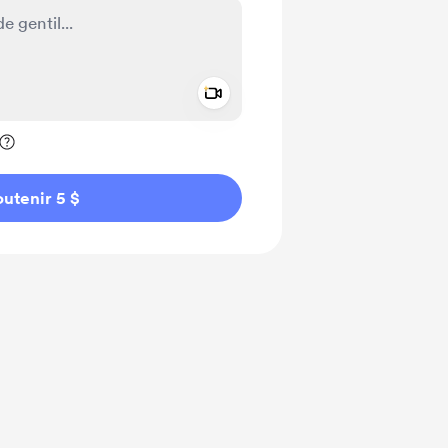
Add a video message
ivé
utenir 5 $