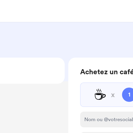
Achetez un caf
☕
x
1