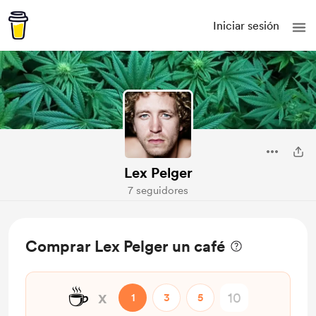
Iniciar sesión
Lex Pelger
7 seguidores
Comprar Lex Pelger un café
☕
x
1
3
5