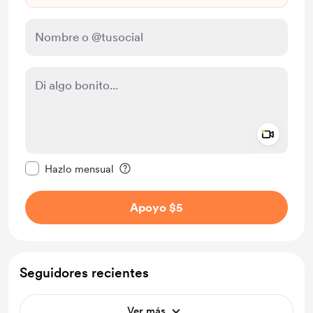
Add a 
Configurar este mensaje como privado
Hazlo mensual
Apoyo $5
Seguidores recientes
Ver más