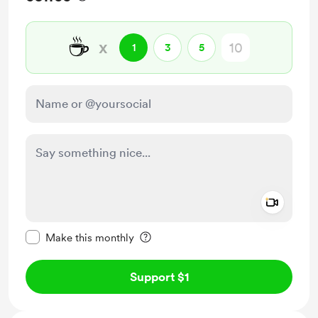
☕
x
1
3
5
Add a 
Make this message private
Make this monthly
Support $1