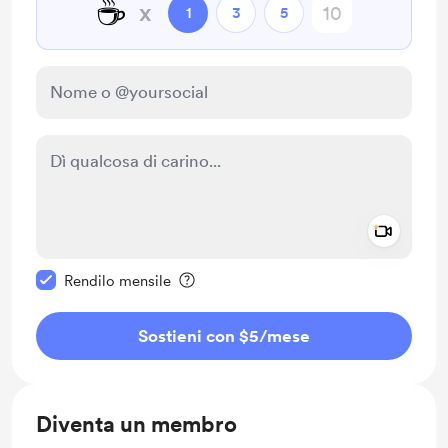
☕
x
1
3
5
Add a 
Rendi questo messaggio privato
Rendilo mensile
Sostieni con $5
/mese
Diventa un membro