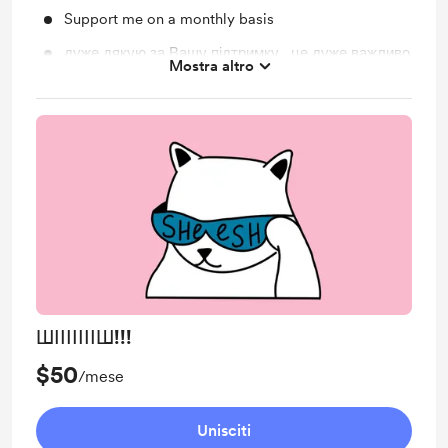
Support me on a monthly basis
дуже дякую за Вашу підтримку , це дуже важливо
Mostra altro
для розвитку подкасту!
ШІІІІІІІШ!!!
$50
/mese
Unisciti