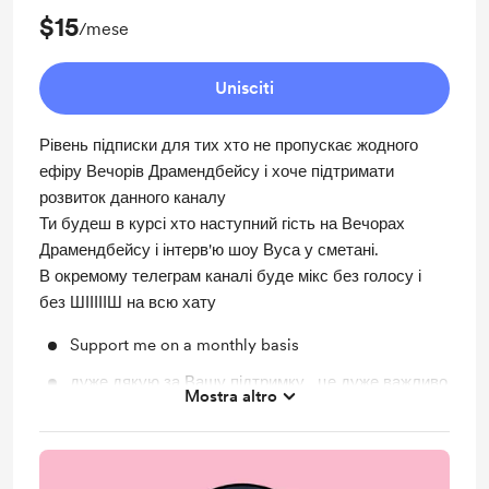
$15
/mese
Unisciti
Рівень підписки для тих хто не пропускає жодного
ефіру Вечорів Драмендбейсу і хоче підтримати
розвиток данного каналу
Ти будеш в курсі хто наступний гість на Вечорах
Драмендбейсу і інтерв'ю шоу Вуса у сметані.
В окремому телеграм каналі буде мікс без голосу і
без ШІІІІІШ на всю хату
Support me on a monthly basis
дуже дякую за Вашу підтримку , це дуже важливо
Mostra altro
для розвитку подкасту!