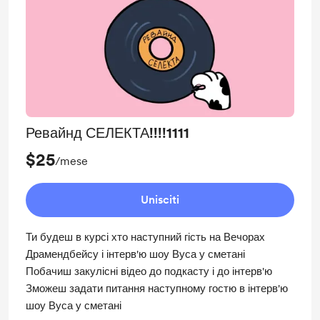
Ревайнд СЕЛЕКТА!!!!1111
$25
/mese
Unisciti
Ти будеш в курсі хто наступний гість на Вечорах
Драмендбейсу і інтерв'ю шоу Вуса у сметані
Побачиш закулісні відео до подкасту і до інтерв'ю
Зможеш задати питання наступному гостю в інтерв'ю
шоу Вуса у сметані