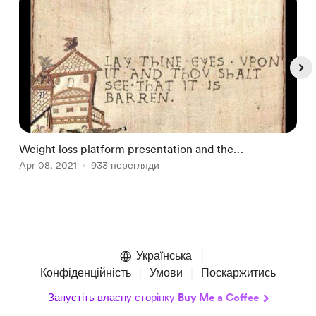
Weight loss platform presentation and the
O
psychological implications of dieting: a review
Apr 08, 2021
933 перегляди
A
Item
1
of
Українська
5
Конфіденційність
Умови
Поскаржитись
Запустіть власну сторінку Buy Me a Coffee