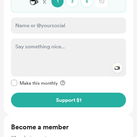
☕
x
1
3
5
Add a 
Make this message private
Make this monthly
Support $1
Become a member