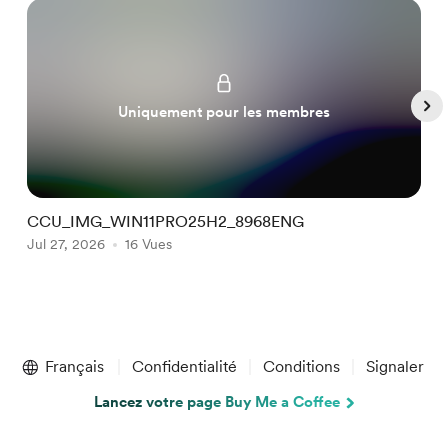
Uniquement pour les membres
CCU_IMG_WIN11PRO25H2_8968ENG
C
Jul 27, 2026
16 Vues
A
Item
1
Français
Confidentialité
Conditions
Signaler
of
5
Lancez votre page Buy Me a Coffee