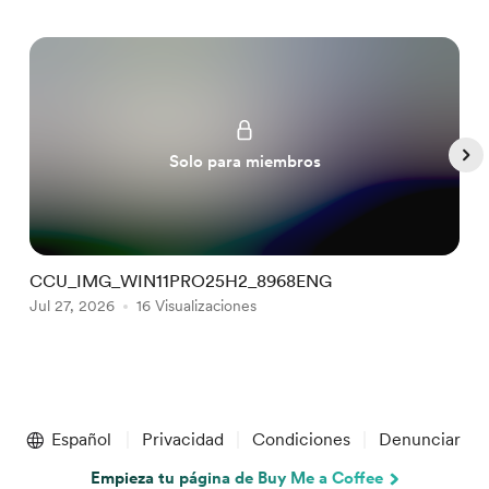
Solo para miembros
CCU_IMG_WIN11PRO25H2_8968ENG
C
Jul 27, 2026
16 Visualizaciones
A
Item
1
Español
Privacidad
Condiciones
Denunciar
of
5
Empieza tu página de Buy Me a Coffee