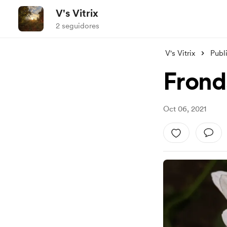
V's Vitrix
2 seguidores
V's Vitrix
Publ
Frond
Oct 06, 2021