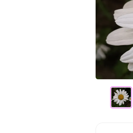
Item
1
of
352
Item
1
of