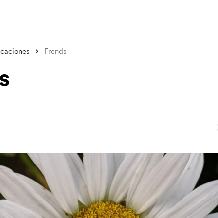
icaciones
Fronds
s