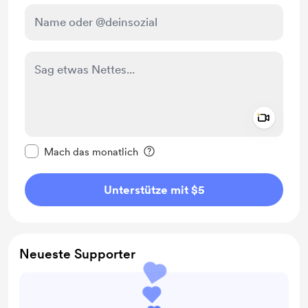
Add a 
Diese Nachricht als privat kennzeichnen
Mach das monatlich
Unterstütze mit $5
Neueste Supporter