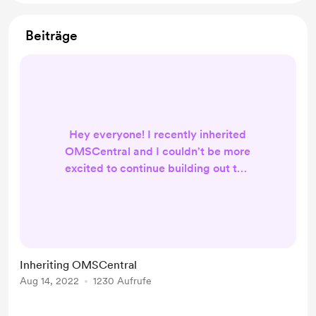
Beiträge
Hey everyone! I recently inherited
OMSCentral and I couldn't be more
excited to continue building out this
awesome platform. Tell your friends
to write a review! 🥳 Thank you
forever for the support, Matt
Schlenker
Inheriting OMSCentral
Aug 14, 2022
1230 Aufrufe