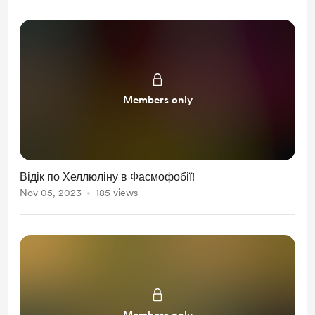
Members only
Відік по Хеллюліну в Фасмофобії!
Nov 05, 2023
185 views