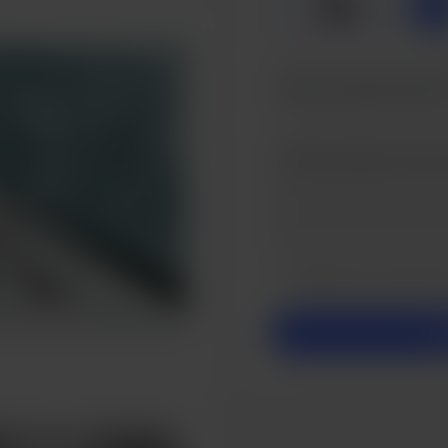
☕
x
1
Rendre ce message pr
Rendez cela mensuel
So