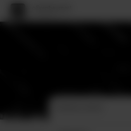
olivenbaumart
2 donateurs
Donateurs récents