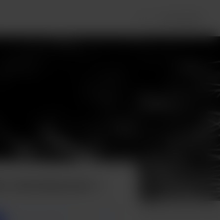
Se connecter
é à olivenbaumart