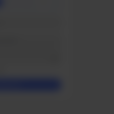
3
5
Add a video message
ivé
utenir 3 $