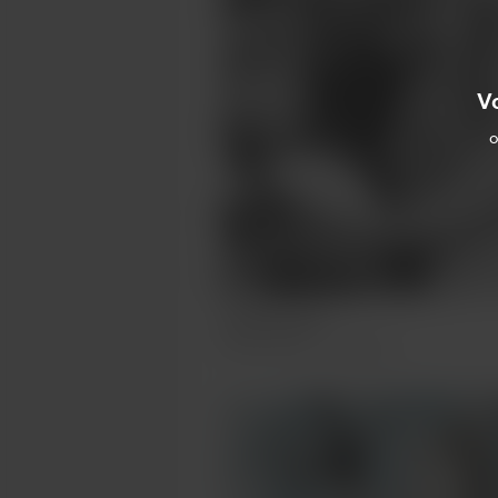
Vo
o
Tropical men
Feb 17, 2022
415 Vues