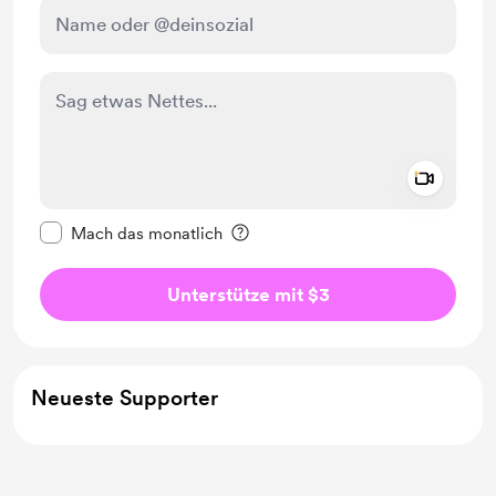
Add a 
Diese Nachricht als privat kennzeichnen
Mach das monatlich
Unterstütze mit $3
Neueste Supporter