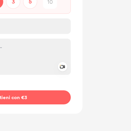
3
5
Add a video message
io privato
tieni con €3