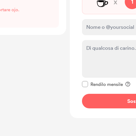
☕
x
1
rtare ojo.
Rendi questo messagg
Rendilo mensile
Sos