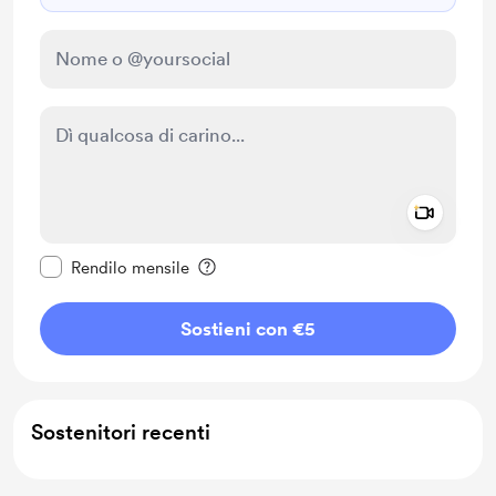
Add a 
Rendi questo messaggio privato
Rendilo mensile
Sostieni con €5
Sostenitori recenti