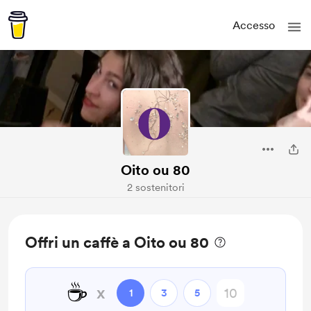
Accesso
Oito ou 80
2 sostenitori
Offri un caffè a Oito ou 80
☕
x
1
3
5