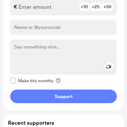
€
+10
+25
+50
Add a 
Make this message private
Make this monthly
Support
Recent supporters