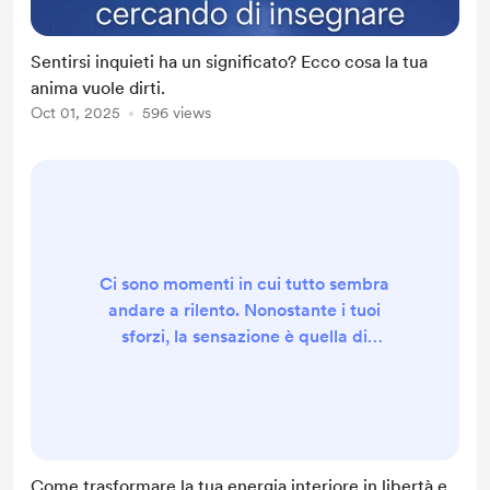
Sentirsi inquieti ha un significato? Ecco cosa la tua
anima vuole dirti.
Oct 01, 2025
596 views
Ci sono momenti in cui tutto sembra
andare a rilento. Nonostante i tuoi
sforzi, la sensazione è quella di
avere un freno tirato dentro, come
se un muro invisibile ti impedisse di
avanzare. Ti sei mai chiesto da dove
provenga davvero questa
sensazione? La risposta potrebbe
Come trasformare la tua energia interiore in libertà e