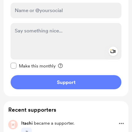
Add a 
Make this message private
Make this monthly
Support
Recent supporters
Itachi
became a supporter.