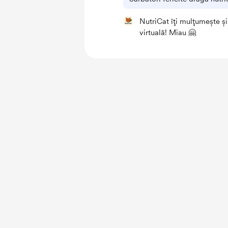
NutriCat îți mulțumește și 
virtuală! Miau 🤗