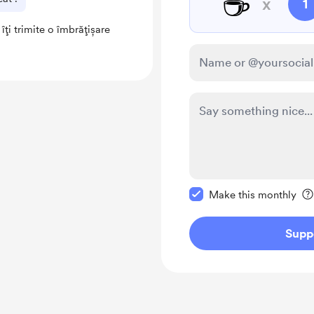
☕
x
1
îți trimite o îmbrățișare
Make this message pr
Make this monthly
Supp