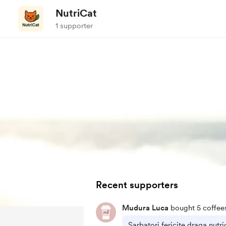
NutriCat
1 supporter
Recent supporters
Mudura Luca
bought 5 coffee
Sarbatori fericite draga nutric