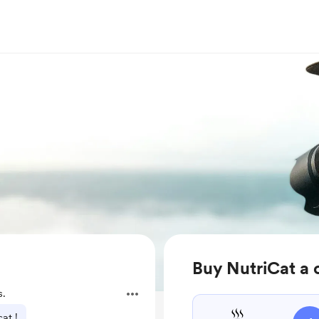
Buy NutriCat a 
s.
at !