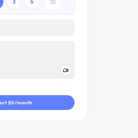
3
5
Add a video message
ivate
ort $5
/month