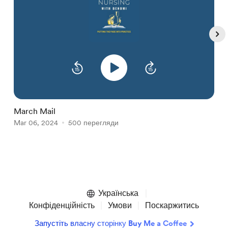
March Mail
F
Mar 06, 2024
500 перегляди
F
Item
1
of
Українська
5
Конфіденційність
Умови
Поскаржитись
Запустіть власну сторінку Buy Me a Coffee