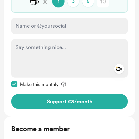
☕
x
1
3
5
Add a 
Make this message private
Make this monthly
Support €3
/month
Become a member