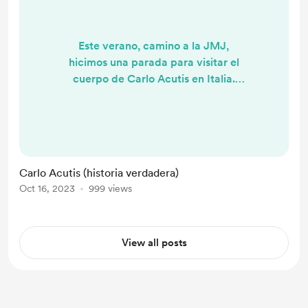
Este verano, camino a la JMJ,
hicimos una parada para visitar el
cuerpo de Carlo Acutis en Italia.
Realmente éramos los únicos
peregrinos en el santuario, como
buenos incrédulos estuvimos viendo
los mas mínimos detalles del cuerpo.
Nuestros ojos no daban crédito a lo
Carlo Acutis (historia verdadera)
que veían, un cuerpo fallecido en
Oct 16, 2023
999 views
2006 y en perfecto estado: Un
verdadero milagro!
Lamentablemente, el cuerpo de
View all posts
Carlo Acutis ...