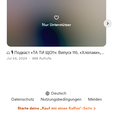
Nur Unterstützer
🎙 Подкаст «ТА ТИ ЩО?»: Випуск 115. «Хлопаки»,
Jul 24, 2024
«Зоряні Війни: Аколіт», «Нічне зникнення» т
488 Aufrufe
J
Item
1
of
Deutsch
5
Datenschutz
Nutzungsbedingungen
Melden
Starte deine „Kauf mir einen Kaffee“-Seite