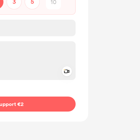
3
5
Add a video message
ivate
upport €2