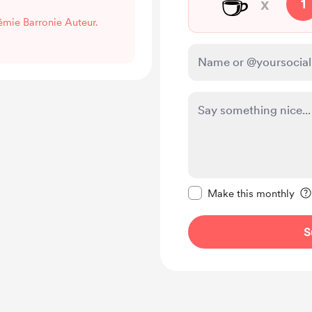
☕
x
1
émie Barronie Auteur.
Make this message pr
Make this monthly
S