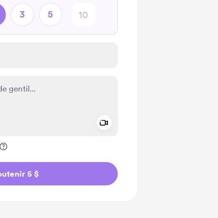
3
5
Add a video message
ivé
utenir 5 $