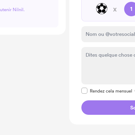
⚽️
x
1
tenir Nilnil.
Rendre ce message pr
Rendez cela mensuel
So