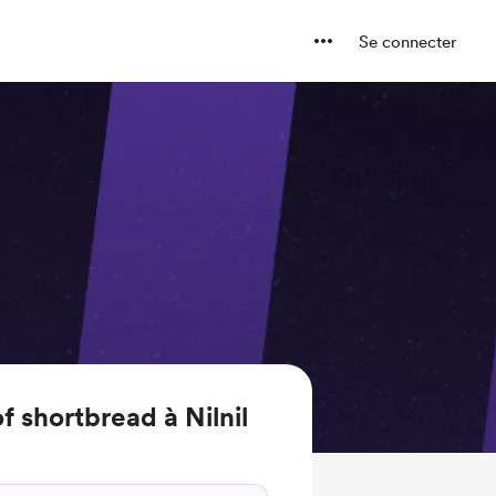
Se connecter
f shortbread à Nilnil