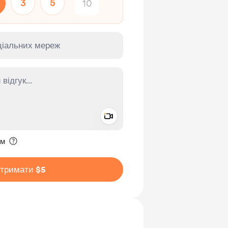
3
5
Add a video message
ення приватним
им
дтримати $5