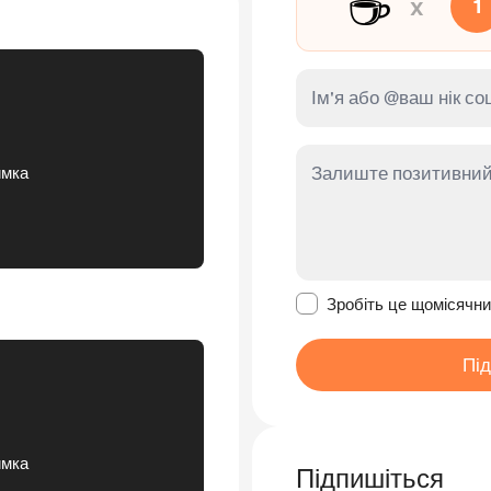
☕
x
1
имка
Зробити це повідомл
Зробіть це щомісячн
Пі
имка
Підпишіться