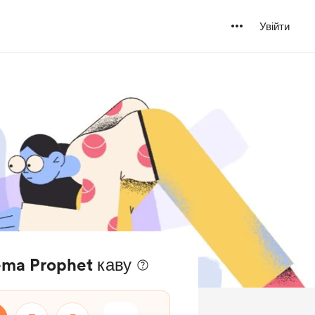
Увійти
ema Prophet каву