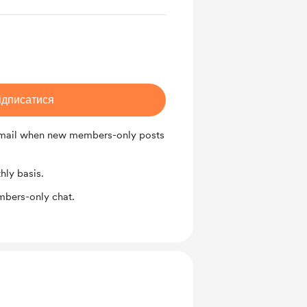
ідписатися
 email when new members-only posts
ly basis.
mbers-only chat.