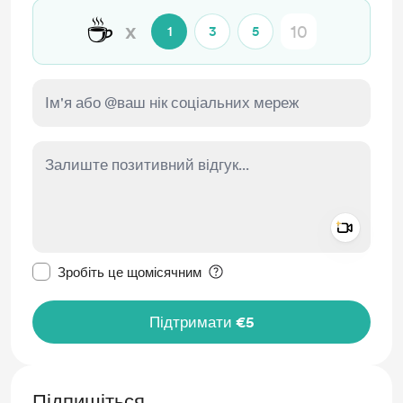
☕
x
1
3
5
Add a 
Зробити це повідомлення приватним
Зробіть це щомісячним
Підтримати €5
Підпишіться