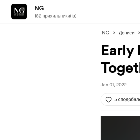
NG
182 прихильники(ів)
NG
Дописи
Early
Toget
Jan 01, 2022
5 сподобал