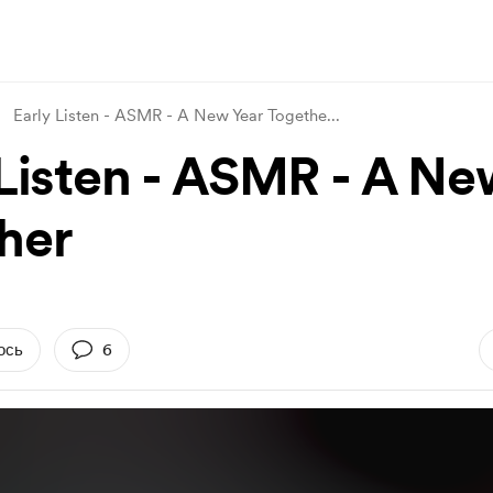
Early Listen - ASMR - A New Year Togethe
...
 Listen - ASMR - A Ne
her
ось
6