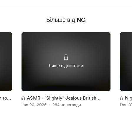
Більше від NG
Лише підписники
n tour
ASMR - "Slightly" Jealous British
Nig
Jan 20, 2025
Boyfriend + Download Link
284 перегляди
Dec 0
mes
enj