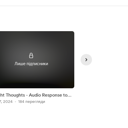
Лише підписники
Лише під
ht Thoughts - Audio Response to
ASMR - Staying The
7, 2024
sage - Travel more have fun and
184 перегляди
Oct 17, 2025
London Apartment
139 пер
oy life!