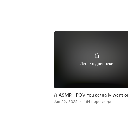
Лише підписники
ASMR - POV You actually went o
Jan 22, 2025
with your British Rockstar BF
464 перегляди
Item
1