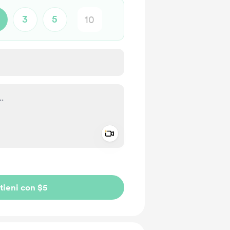
3
5
Add a video message
io privato
tieni con $5