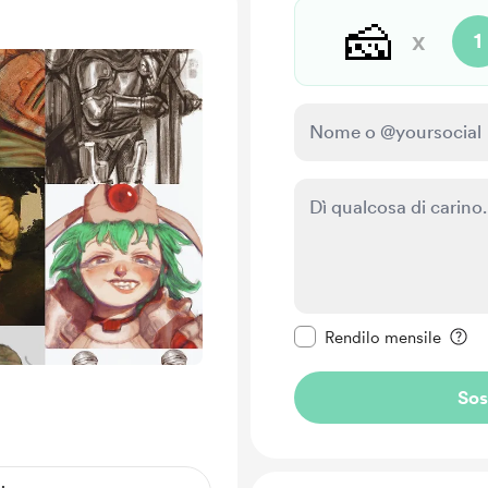
🧀
x
1
Rendi questo messagg
Rendilo mensile
Sos