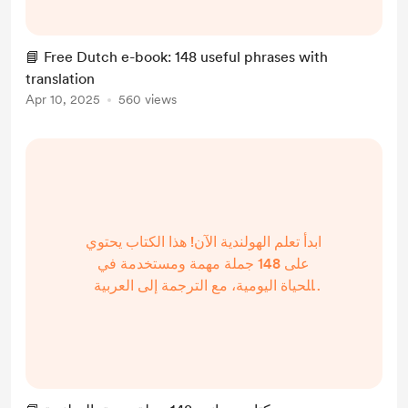
eemland.nl/ebook-podcast-speak-
dutch-136-en/ Was this helpful? ☕️
📘 Free Dutch e-book: 148 useful phrases with
You can support the project by
translation
buying me a coffee – thank you! 💛
Apr 10, 2025
560 views
ابدأ تعلم الهولندية الآن! هذا الكتاب يحتوي
على 148 جملة مهمة ومستخدمة في
الحياة اليومية، مع الترجمة إلى العربية
🇦🇪 📥 اضغط هنا لتحميل ملف PDF: 👉
https://platforma.taalbureau-
eemland.nl/ebook-podcast-speak-
dutch-136-ar/ هل أعجبك المحتوى؟ ☕️
يمكنك دعم?...