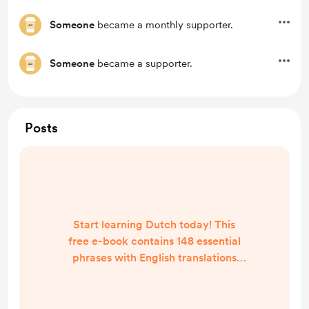
Someone
became a monthly supporter.
Someone
became a supporter.
Posts
Start learning Dutch today! This
free e-book contains 148 essential
phrases with English translations
🇬🇧 📥 Click below to download the
PDF: 👉
https://platforma.taalbureau-