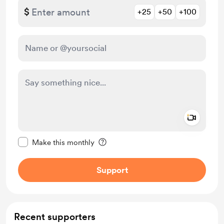
$
+25
+50
+100
Add a 
Make this message private
Make this monthly
Support
Recent supporters