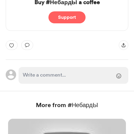
Buy #НебардЫ a coffee
Support
More from #НебардЫ