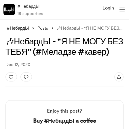
#НебардЫ
Login
18 supporters
#НебардЫ
Posts
🎶НебардЫ - "Я НЕ МОГУ БЕЗ ТЕБЯ&quo
🎶НебардЫ - "Я НЕ МОГУ БЕЗ
ТЕБЯ" (#Меладзе #кавер)
Dec 12, 2020
Enjoy this post?
Buy #НебардЫ a coffee