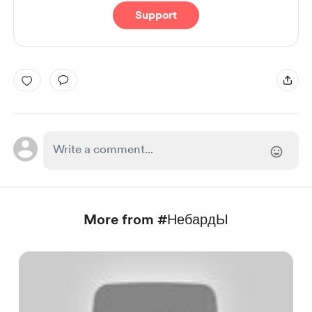
Support
More from #НебардЫ