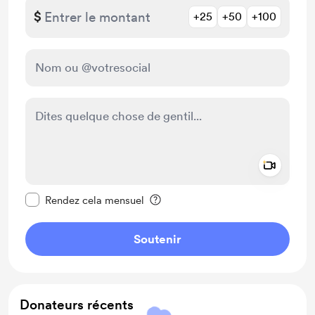
$
+25
+50
+100
Add a 
Rendre ce message privé
Rendez cela mensuel
Soutenir
Donateurs récents